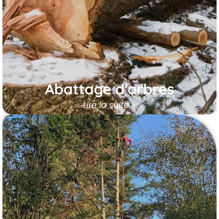
durabilité de vos extérieurs. Nos
interventions sont sécurisées,
respectueuses de l’environnement et
conformes aux normes en vigueur, pour
protéger les biens et les personnes.
En savoir plus
Abattage d'arbres
Lire la suite >
Élagage d'arbres
Essentiel à la santé, la sécurité et
l’esthétique de chaque arbre, l’élagage
réalisé par nos élagueurs grimpeurs à Ablis
consiste en une taille sélective des
branches.
Ce procédé favorise la