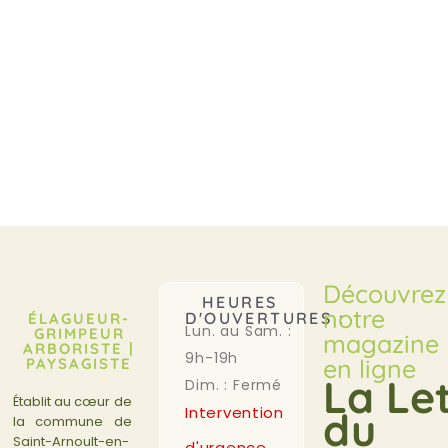
Découvrez
HEURES
notre
D'OUVERTURES :
ÉLAGUEUR-
Lun. au Sam. :
GRIMPEUR
magazine
ARBORISTE |
9h-19h
en ligne
PAYSAGISTE
La Le
Dim. : Fermé
Établit au cœur de
Intervention
du
la commune de
Saint-Arnoult-en-
d'urgence