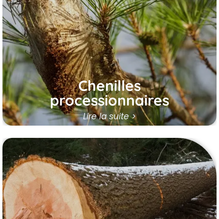
processionnaires grâce à notre traitement
efficace et écologique.
Agissez avant la
formation des cocons et contactez-nous
pour une intervention rapide et préventive.
En savoir plus
Chenilles
processionnaires
Lire la suite >
Abattage d'arbres
Spécialistes de l’
abattage d’arbre
à
Ablis
,
nous mettons notre expertise en
élagage
,
entretien de jardin
et gestion des espaces
verts au service de la sécurité et de la