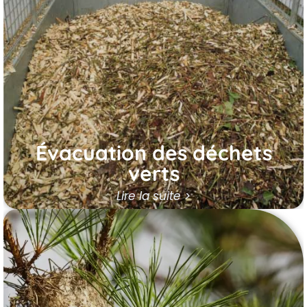
Notre service à Ablis assure l’évacuation
écologique et durable des déchets verts,
tels que les branches coupées, les déchets
de taille et les tontes de pelouse, pour une
gestion respectueuse et valorisée de
l’environnement.
En savoir plus
Évacuation des déchets
verts
Lire la suite >
Chenilles processionnaires
Protégez vos arbres à Ablis des chenilles