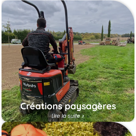
Créations paysagères
EcoVerde Parcs et Jardins, vos paysagistes
à Ablis, créent et aménagent des espaces
verts sur mesure, de la plantation d’arbres
et de massifs à l’engazonnement, en
passant par la pose de clôtures et
d’allées.
Chaque projet est conçu pour
s’intégrer harmonieusement à votre
environnement.
En savoir plus
Créations paysagères
Lire la suite >