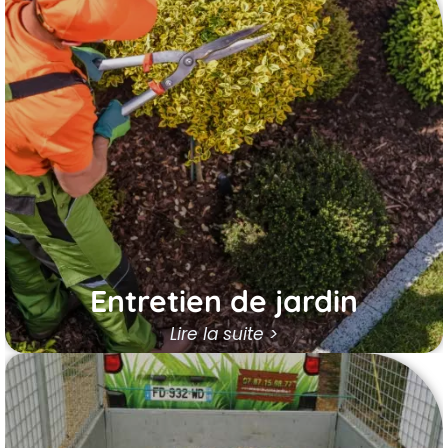
Entretien de jardin
Nos jardiniers à Ablis, près de Saint-
Arnoult-en-Yvelines, sont à votre
disposition pour des entretiens réguliers ou
des nettoyages complets de vos
extérieurs.
Ils veillent à préserver leur
beauté et leur biodiversité.
En savoir plus
Entretien de jardin
Lire la suite >
Évacuation des déchets verts