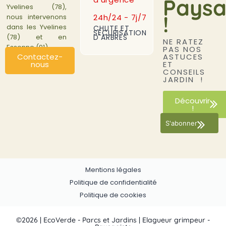
Paysa
Yvelines (78),
!
24h/24 - 7j/7
nous intervenons
dans les Yvelines
CHUTE ET
SÉCURISATION
D'ARBRES
(78) et en
NE RATEZ
Essonne (91).
PAS NOS
ASTUCES
Contactez-
ET
nous
CONSEILS
JARDIN !
Découvrir
!
S'abonner
Mentions légales
Politique de confidentialité
Politique de cookies
©2026 | EcoVerde - Parcs et Jardins | Elagueur grimpeur -