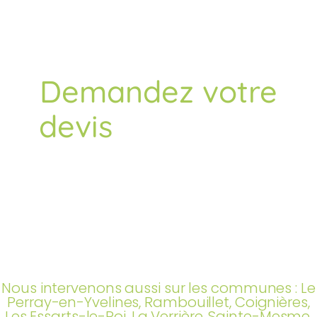
Demandez votre
GRATUIT
devis
NOUS NOUS DÉPLAÇONS GRATUITEMENT* CHEZ
VOUS POUR ÉTUDIER VOS BESOINS ET VOUS
PROPOSER UN DEVIS SUR MESURE.
*Pour l'entretien des jardins et des espaces
verts, l'élagage et l'abattage d'arbres ou des
conseils personnalisés, faites appel à
EcoVerde, votre spécialiste local à Sonchamp
(78) autour de Saint-Arnoult en Yvelines (78)
et d'Achères-la-Forêt (77).
Nous intervenons aussi sur les communes : Le
Perray-en-Yvelines, Rambouillet, Coignières,
Les Essarts-le-Roi, La Verrière, Sainte-Mesme,