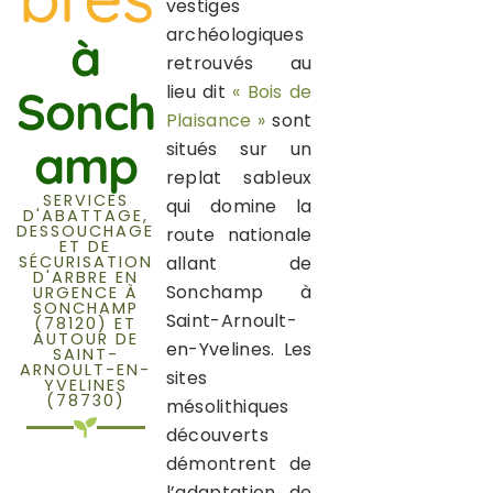
vestiges
archéologiques
à
retrouvés au
lieu dit
« Bois de
Sonch
Plaisance »
sont
amp
situés sur un
replat sableux
SERVICES
qui domine la
D'ABATTAGE,
DESSOUCHAGE
route nationale
ET DE
SÉCURISATION
allant de
D'ARBRE EN
Sonchamp à
URGENCE À
SONCHAMP
Saint-Arnoult-
(78120) ET
AUTOUR DE
en-Yvelines. Les
SAINT-
ARNOULT-EN-
sites
YVELINES
(78730)
mésolithiques
découverts
démontrent de
l’adaptation de