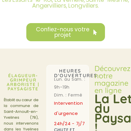
Angervilliers, Longvillers.
Confiez-nous votre
projet
Découvrez
HEURES
notre
D'OUVERTURES :
ÉLAGUEUR-
Lun. au Sam. :
GRIMPEUR
magazine
ARBORISTE |
9h-19h
en ligne
PAYSAGISTE
La Le
Dim. : Fermé
Établit au cœur de
Intervention
du
la commune de
Saint-Arnoult-en-
Paysa
d'urgence
Yvelines (78),
!
24h/24 - 7j/7
nous intervenons
dans les Yvelines
CHUTE ET