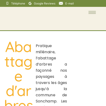
Téléphone
Google Reviews
E-mail
Aba
Pratique
millénaire,
ttag
l’abattage
d’arbres a
e
façonné nos
paysages à
travers les âges
d'ar
jusqu’à la
commune de
bres
Sonchamp. Les