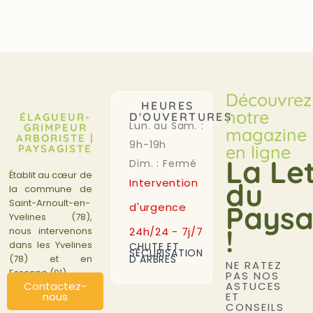
Découvrez
HEURES
notre
D'OUVERTURES :
ÉLAGUEUR-
Lun. au Sam. :
GRIMPEUR
magazine
ARBORISTE |
9h-19h
en ligne
PAYSAGISTE
La Le
Dim. : Fermé
Établit au cœur de
Intervention
du
la commune de
Saint-Arnoult-en-
Paysa
d'urgence
Yvelines (78),
!
24h/24 - 7j/7
nous intervenons
dans les Yvelines
CHUTE ET
SÉCURISATION
D'ARBRES
(78) et en
NE RATEZ
Essonne (91).
PAS NOS
ASTUCES
Contactez-
ET
nous
CONSEILS