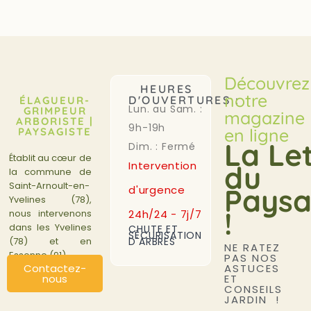
Découvrez
HEURES
notre
D'OUVERTURES :
ÉLAGUEUR-
Lun. au Sam. :
GRIMPEUR
magazine
ARBORISTE |
9h-19h
en ligne
PAYSAGISTE
La Le
Dim. : Fermé
Établit au cœur de
Intervention
du
la commune de
Saint-Arnoult-en-
Paysa
d'urgence
Yvelines (78),
!
24h/24 - 7j/7
nous intervenons
dans les Yvelines
CHUTE ET
SÉCURISATION
D'ARBRES
(78) et en
NE RATEZ
Essonne (91).
PAS NOS
ASTUCES
Contactez-
ET
nous
CONSEILS
JARDIN !