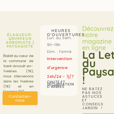
Découvrez
HEURES
notre
D'OUVERTURES :
ÉLAGUEUR-
Lun. au Sam. :
GRIMPEUR
magazine
ARBORISTE |
9h-19h
en ligne
PAYSAGISTE
La Le
Dim. : Fermé
Établit au cœur de
Intervention
du
la commune de
Saint-Arnoult-en-
Paysa
d'urgence
Yvelines (78),
!
24h/24 - 7j/7
nous intervenons
dans les Yvelines
CHUTE ET
SÉCURISATION
D'ARBRES
(78) et en
NE RATEZ
Essonne (91).
PAS NOS
ASTUCES
Contactez-
ET
nous
CONSEILS
JARDIN !