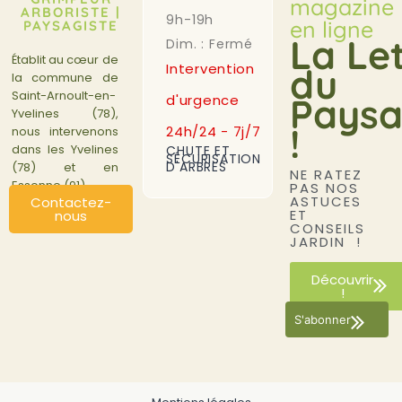
magazine
ARBORISTE |
9h-19h
en ligne
PAYSAGISTE
La Le
Dim. : Fermé
Établit au cœur de
Intervention
du
la commune de
Saint-Arnoult-en-
Paysa
d'urgence
Yvelines (78),
!
24h/24 - 7j/7
nous intervenons
dans les Yvelines
CHUTE ET
SÉCURISATION
D'ARBRES
(78) et en
NE RATEZ
Essonne (91).
PAS NOS
ASTUCES
Contactez-
ET
nous
CONSEILS
JARDIN !
Découvrir
!
S'abonner