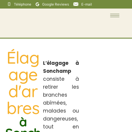
Téléphone
Google Reviews
E-mail
Élag
L’élagage à
age
Sonchamp
consiste à
d'ar
retirer les
branches
bres
abîmées,
malades ou
à
dangereuses,
tout en