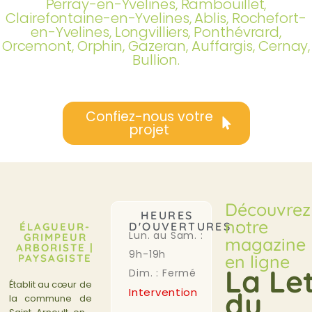
Perray-en-Yvelines, Rambouillet,
Clairefontaine-en-Yvelines, Ablis, Rochefort-
en-Yvelines, Longvilliers, Ponthévrard,
Orcemont, Orphin, Gazeran, Auffargis, Cernay,
Bullion.
Confiez-nous votre
projet
Découvrez
HEURES
notre
D'OUVERTURES :
ÉLAGUEUR-
Lun. au Sam. :
GRIMPEUR
magazine
ARBORISTE |
9h-19h
en ligne
PAYSAGISTE
La Le
Dim. : Fermé
Établit au cœur de
Intervention
du
la commune de