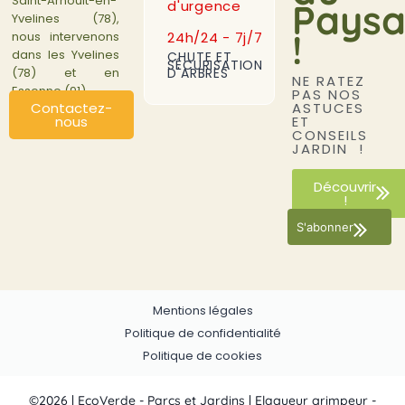
Saint-Arnoult-en-
Paysa
d'urgence
Yvelines (78),
!
24h/24 - 7j/7
nous intervenons
dans les Yvelines
CHUTE ET
SÉCURISATION
D'ARBRES
(78) et en
NE RATEZ
Essonne (91).
PAS NOS
ASTUCES
Contactez-
ET
nous
CONSEILS
JARDIN !
Découvrir
!
S'abonner
Mentions légales
Politique de confidentialité
Politique de cookies
©2026 | EcoVerde - Parcs et Jardins | Elagueur grimpeur -