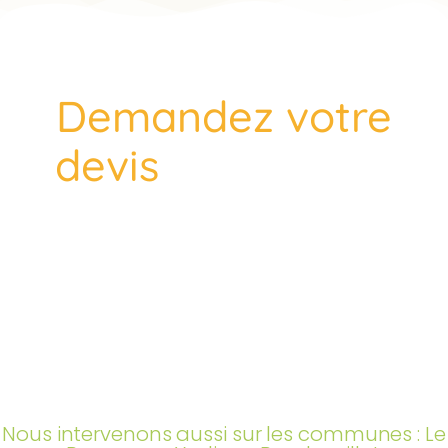
Demandez votre
GRATUIT
devis
NOUS NOUS DÉPLAÇONS GRATUITEMENT* CHEZ
VOUS, POUR ÉTUDIER VOS BESOINS ET VOUS
PROPOSER UN DEVIS SUR MESURE.
*Pour l'entretien de vos jardins et espaces
verts, l'élagage et l'abattage d'arbres, la taille
de vos arbres fruitiers ou des conseils
personnalisés à Sonchamp, faites appel à
EcoVerde Parcs et Jardins, votre élagueur-
grimpeur professionnel local sur Saint-
Arnoult-en-Yvelines (78) et Achères-la-Forêt
(77).
Nous intervenons aussi sur les communes : Le